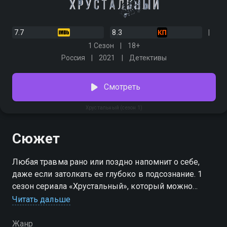
7.7
8.3
1 Сезон
18+
Россия
2021
Детективы
Смотреть
Хрустальный (сезон 1)
Сюжет
Любая травма рано или поздно напомнит о себе,
даже если затолкать ее глубоко в подсознание. 1
сезон сериала «Хрустальный», который можно
смотреть онлайн, — это детективная история от
Читать дальше
творческого дуэта режиссера Душана Глигорова и
сценариста Олега Маловичко. Ее главный герой
Жанр