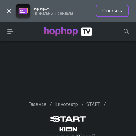
hophop.tv
Открыть
ТВ, фильмы и сериалы
Главная
/
Кинотеатр
/
START
/