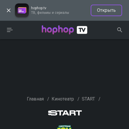
hophop.tv
Открыть
ТВ, фильмы и сериалы
Главная
/
Кинотеатр
/
START
/