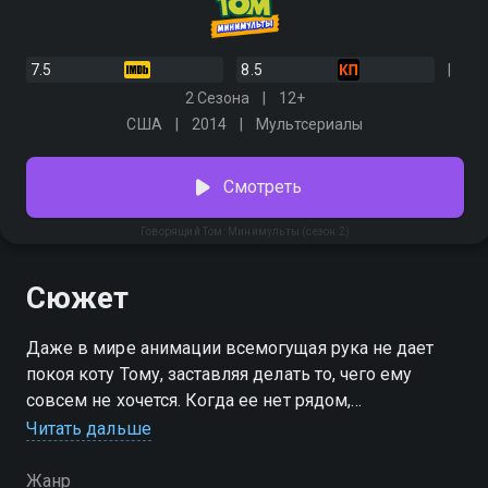
7.5
8.5
2 Сезона
12+
США
2014
Мультсериалы
Смотреть
Говорящий Том: Минимульты (сезон 2)
Сюжет
Даже в мире анимации всемогущая рука не дает
покоя коту Тому, заставляя делать то, чего ему
совсем не хочется. Когда ее нет рядом,
очаровательный серый питомец попадает в
Читать дальше
неприятности совершенно самостоятельно. Дома, на
отдыхе, в далеких странствиях Том и его верные
Жанр