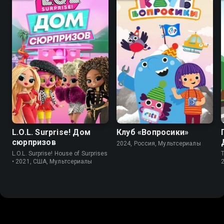
8.9
7.3
8.8
L.O.L. Surprise! Дом
Клуб «Вопросики»
сюрпризов
2024, Россия, Мультсериалы
L.O.L. Surprise! House of Surprises
T
• 2021, США, Мультсериалы