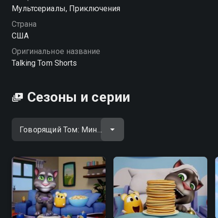
друзья Анджела и Хэнк найдут повод для веселья.
Мультсериалы, Приключения
Страна
Посмотреть онлайн 2 сезон сериала Говорящий Том:
США
Минимульты вы можете совершенно бесплатно в
Оригинальное название
хорошем HD качестве на hophop.tv
Talking Tom Shorts
Сезоны и серии