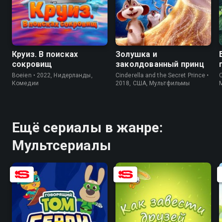
7.3
4.3
6.8
4.4
Круиз. В поисках
Золушка и
сокровищ
заколдованный принц
Boeien • 2022, Нидерланды,
Cinderella and the Secret Prince •
C
Комедии
2018, США, Мультфильмы
Ещё сериалы в жанре:
Мультсериалы