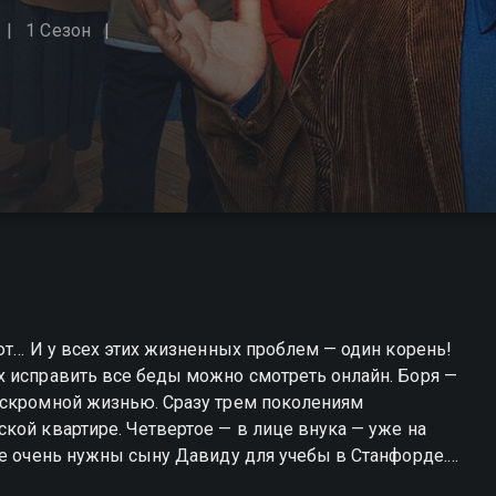
1 Сезон
ют… И у всех этих жизненных проблем — один корень!
х исправить все беды можно смотреть онлайн. Боря —
 скромной жизнью. Сразу трем поколениям
кой квартире. Четвертое — в лице внука — уже на
ые очень нужны сыну Давиду для учебы в Станфорде.
, в котором уже давно нет романтики. Несчастный