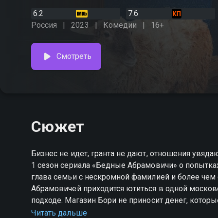
6.2
7.6
Россия
2023
Комедии
16+
Смотреть
Сюжет
Бизнес не идет, гранта не дают, отношения увяда
1 сезон сериала «Бедные Абрамовичи» о попытка
глава семьи с нескромной фамилией и более чем
Абрамовичей приходится ютиться в одной московс
подходе. Магазин Бори не приносит денег, котор
Вдобавок жена Алла все меньше довольна браком
Читать дальше