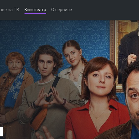
шее на ТВ
Кинотеатр
О сервисе