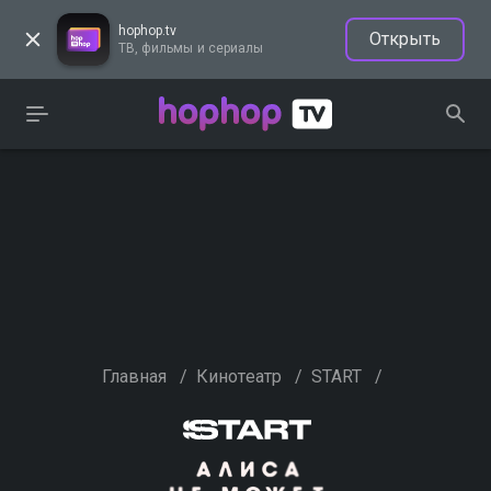
hophop.tv
Открыть
ТВ, фильмы и сериалы
Главная
/
Кинотеатр
/
START
/