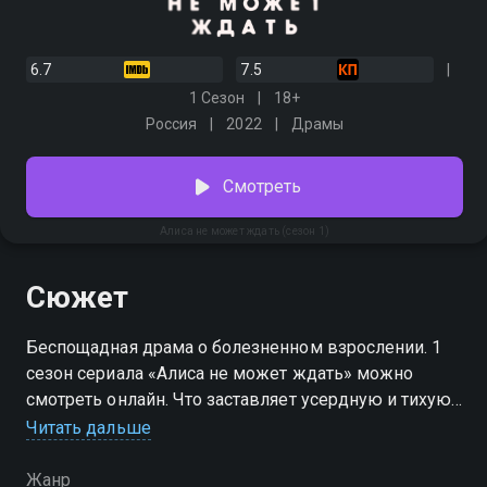
6.7
7.5
1 Сезон
18+
Россия
2022
Драмы
Смотреть
Алиса не может ждать (сезон 1)
Сюжет
Беспощадная драма о болезненном взрослении. 1
сезон сериала «Алиса не может ждать» можно
смотреть онлайн. Что заставляет усердную и тихую
девушку резко потерять интерес к учебе и
Читать дальше
озлобиться на любимую мать и педагогов? Пытаясь
найти ответ на вопрос, взрослые упрекают героиню,
Жанр