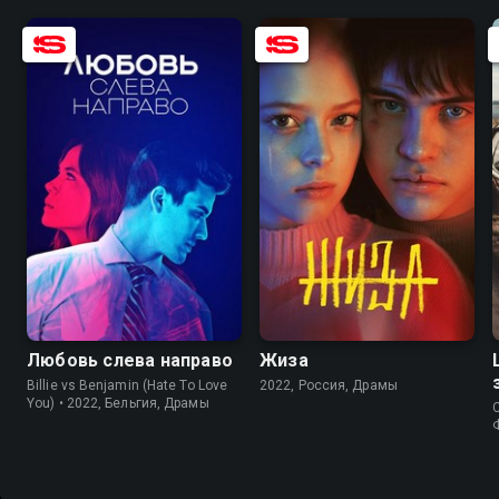
6.6
7.1
7.6
6.1
Любовь слева направо
Жиза
Billie vs Benjamin (Hate To Love
2022, Россия, Драмы
You) • 2022, Бельгия, Драмы
C