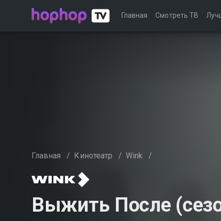
Главная
Смотреть ТВ
Луч
Главная
/
Кинотеатр
/
Wink
/
Выжить После (сезо