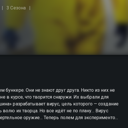
3 Сезона
бункере. Они не знают друг друга. Никто из них не
 не в курсе, что творится снаружи. Их выбрали для
ина» разрабатывает вирус, цель которого — создание
волю их творца. Но все идёт не по плану… Вирус
мертельное оружие… Теперь полем для экспериментов
ют десятки тысяч людей. В городе объявлена