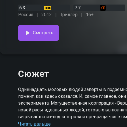
6.3
7.7
Россия
2013
Триллер
16+
Смотреть
Сюжет
Одиннадцать молодых людей заперты в подземном 
помнит, как здесь оказался. И, самое главное, они
эксперимента. Могущественная корпорация «Верш
новой расы идеальных людей, готовых выполнять 
вырывается из-под контроля и превращается в с
становится вся Москва! В считанные часы погиба
Читать дальше