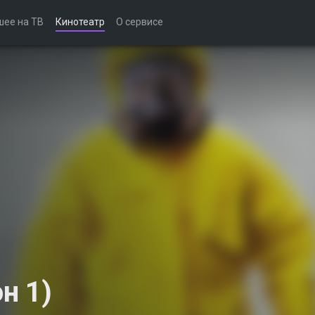
шее на ТВ
Кинотеатр
О сервисе
н 1)