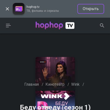
hophop.tv
Открыть
ТВ, фильмы и сериалы
Главная
/
Кинотеатр
/
Wink
/
Беду отведу (сезон 1)