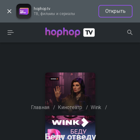
hophop.tv
Открыть
ТВ, фильмы и сериалы
Главная
/
Кинотеатр
/
Wink
/
Беду отведу