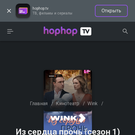
hophop.tv
Открыть
ТВ, фильмы и сериалы
Главная
/
Кинотеатр
/
Wink
/
Из сердца прочь (сезон 1)