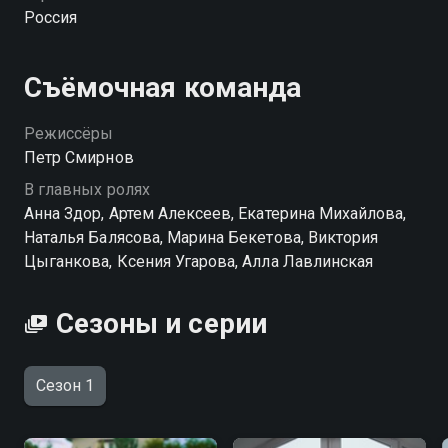
Аллы, сеет сомнения и устраивает мелкие пакости, а
Россия
затем обвиняет Аллу в преступлении. Евгений
выставляет жену за порог, оставляет без денег и
права быть рядом с будущим ребенком. Тогда Алла
Съёмочная команда
начинает собственное расследование и выясняет,
кто такая Ирина на самом деле.
Режиссёры
Петр Смирнов
Посмотреть онлайн 1 сезон сериала Из сердца
В главных ролях
прочь вы можете совершенно бесплатно в
Анна Здор, Артем Алексеев, Екатерина Михайлова,
хорошем HD качестве на hophop.tv
Наталья Балясова, Марина Бекетова, Виктория
Цыганкова, Ксения Угарова, Алла Лавлинская
Сезоны и серии
Сезон 1