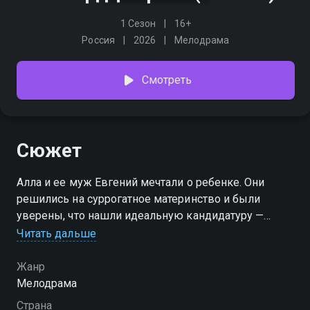
1 Сезон
16+
Россия
2026
Мелодрама
Смотреть
Сюжет
Алла и ее муж Евгений мечтали о ребенке. Они
решились на суррогатное материнство и были
уверены, что нашли идеальную кандидатуру —
добрую и скромную Ирину. Но с переездом Ирины
Читать дальше
в их дом жизнь Аллы начинает меняться. Та, кого
она считала помощницей, оказывается хитрой
Жанр
манипуляторшей, способной на все ради места в
Мелодрама
чужой семье. Ирина втирается в доверие к мужу
Страна