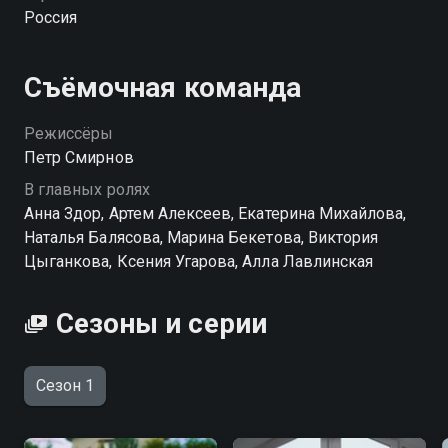
Аллы, сеет сомнения и устраивает мелкие пакости, а
Россия
затем обвиняет Аллу в преступлении. Евгений
выставляет жену за порог, оставляет без денег и
права быть рядом с будущим ребенком. Тогда Алла
Съёмочная команда
начинает собственное расследование и выясняет,
кто такая Ирина на самом деле.
Режиссёры
Петр Смирнов
В главных ролях
Анна Здор, Артем Алексеев, Екатерина Михайлова,
Наталья Балясова, Марина Бекетова, Виктория
Цыганкова, Ксения Угарова, Алла Лавлинская
Сезоны и серии
Сезон 1