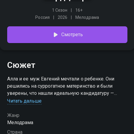
1 Сезон
16+
Россия
2026
Мелодрама
Смотреть
Сюжет
Алла и ее муж Евгений мечтали о ребенке. Они
решились на суррогатное материнство и были
уверены, что нашли идеальную кандидатуру —
добрую и скромную Ирину. Но с переездом Ирины
Читать дальше
в их дом жизнь Аллы начинает меняться. Та, кого
она считала помощницей, оказывается хитрой
Жанр
манипуляторшей, способной на все ради места в
Мелодрама
чужой семье. Ирина втирается в доверие к мужу
Страна