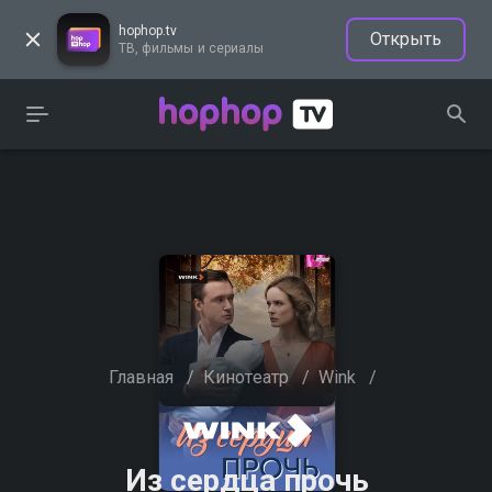
hophop.tv
Открыть
ТВ, фильмы и сериалы
Главная
/
Кинотеатр
/
Wink
/
Из сердца прочь