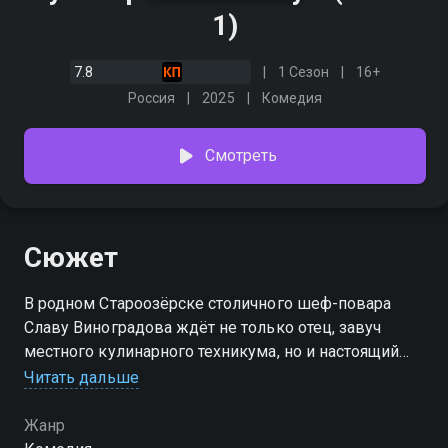
1)
7.8
1 Сезон
16+
Россия
2025
Комедия
Смотреть
Сюжет
В родном Староозёрске столичного шеф-повара
Славу Виноградова ждёт не только отец, завуч
местного кулинарного техникума, но и настоящий
сюрприз — сын, о существовании которого Слава не
Читать дальше
знал семнадцать лет. Чтобы лучше узнать
подростка, одного из студентов техникума, и
Жанр
наладить отношения с Виноградовым-старшим,