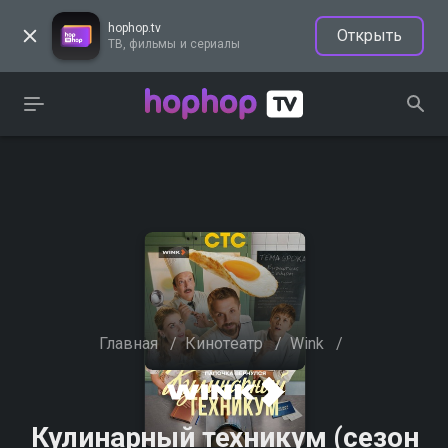
hophop.tv
Открыть
ТВ, фильмы и сериалы
Главная
/
Кинотеатр
/
Wink
/
Кулинарный техникум (сезон