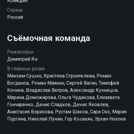
Комедия
модный шеф-повар становится преподавателем
Страна
учебного заведения.
Россия
Посмотреть онлайн 1 сезон сериала Кулинарный
техникум вы можете совершенно бесплатно в
Съёмочная команда
хорошем HD качестве на hophop.tv
Режиссёры
Димитрий Ян
В главных ролях
Максим Сушко, Кристина Строителева, Роман
Богданов, Роман Маякин, Сергей Вагин, Тимофей
Кочнев, Владислав Ветров, Александр Кузнецов,
Марина Доможирова, Ольга Чудакова, Елизавета
Гончаренко, Денис Сладков, Денис Яковлев,
Анастасия Борисова, Рустам Шаков, Сара Окс, Мария
Пургина, Николай Лунин, Гор Косакян, Эрхан Нохоев