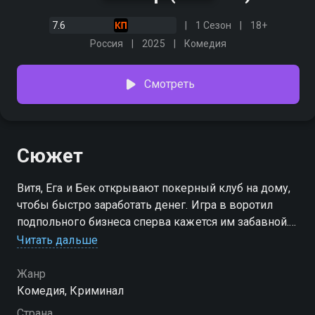
7.6
1 Сезон
18+
Россия
2025
Комедия
Смотреть
Сюжет
Витя, Ега и Бек открывают покерный клуб на дому,
чтобы быстро заработать денег. Игра в воротил
подпольного бизнеса сперва кажется им забавной.
Но «забавное» быстро заканчивается, когда один из
Читать дальше
клиентов демонстрирует корочку сотрудника ОБЭП
и ставит ребят перед фактом — теперь они
Жанр
«партнеры», иначе придется сесть в тюрьму. Теперь
Комедия, Криминал
они вынуждены расширять нелегальный бизнес,
Страна