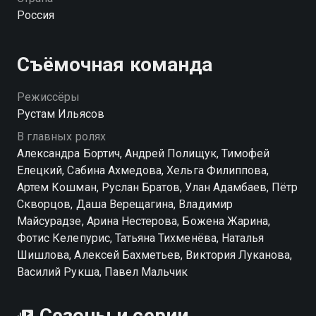
который из одного покерного стола в обычном
Россия
многоквартирном доме превращается в
подпольную игровую империю.
Съёмочная команда
Посмотреть онлайн 1 сезон сериала Нам покер вы
можете совершенно бесплатно в хорошем HD
Режиссёры
качестве на hophop.tv
Рустам Ильясов
В главных ролях
Александра Бортич, Андрей Полищук, Тимофей
Елецкий, Сабина Ахмедова, Хельга Филиппова,
Артем Кошман, Руслан Братов, Улан Адамбаев, Пётр
Скворцов, Даша Верещагина, Владимир
Майсурадзе, Арина Нестерова, Божена Жарина,
Фотис Келепурис, Татьяна Тихменёва, Наталья
Шишлова, Алексей Бахметьев, Виктория Луканова,
Василий Рукша, Павел Мальчик
Сезоны и серии