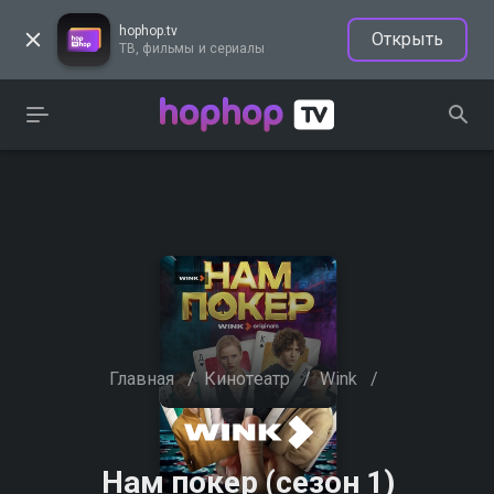
hophop.tv
Открыть
ТВ, фильмы и сериалы
Главная
/
Кинотеатр
/
Wink
/
Нам покер (сезон 1)