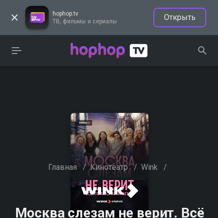
hophop.tv
Открыть
ТВ, фильмы и сериалы
Главная
/
Кинотеатр
/
Wink
/
Москва слезам не верит. Всё