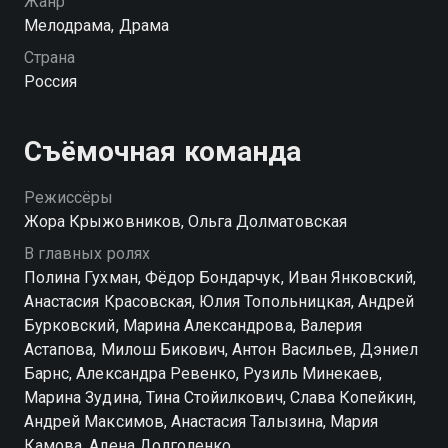
Жанр
взбалмошная Маша, мечтающая выйти замуж за
Мелодрама, Драма
иностранца и уехать за границу. Спустя 20 лет
Страна
судьба дарит подругам еще один шанс на счастье.
Россия
Посмотреть онлайн 1 сезон сериала Москва слезам
не верит. Всё только начинается вы можете
Съёмочная команда
совершенно бесплатно в хорошем HD качестве на
hophop.tv
Режиссёры
Жора Крыжовников, Ольга Долматовская
В главных ролях
Полина Гухман, Фёдор Бондарчук, Иван Янковский,
Анастасия Красовская, Юлия Топольницкая, Андрей
Бурковский, Марина Александрова, Валерия
Астапова, Милош Бикович, Антон Васильев, Дэниел
Барнс, Александра Ревенко, Рузиль Минекаев,
Марина Зудина, Тина Стойилкович, Слава Копейкин,
Андрей Максимов, Анастасия Талызина, Мария
Камова, Алена Долголенко