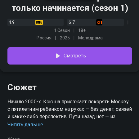
только начинается (сезон 1)
4.9
6.7
1 Сезон
18+
Россия
2025
Мелодрама
Смотреть
Сюжет
Начало 2000-х. Ксюша приезжает покорять Москву
с пятилетним ребенком на руках — без денег, связей
и каких-либо перспектив. Пути назад нет — из
родного города она сбежала, спасаясь от жестокого
Читать дальше
мужа. Выжить в столице ей помогают новые
подруги: прилежная студентка медицинского Оля и