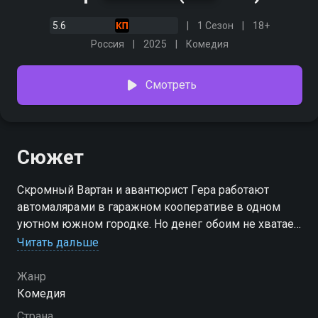
5.6
1 Сезон
18+
Россия
2025
Комедия
Смотреть
Сюжет
Скромный Вартан и авантюрист Гера работают
автомалярами в гаражном кооперативе в одном
уютном южном городке. Но денег обоим не хватает.
Вартан мечтает о свадьбе с соседкой, в которую он
Читать дальше
тайно влюблен, а Гера — просто о красивой жизни.
Они решают расширить свой бизнес и открыть
Жанр
модный детейлинг. Для этого герои пытаются
Комедия
заработать на гараж, но каждая попытка, зачастую
Страна