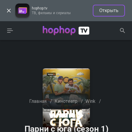
hophop.tv
Открыть
ТВ, фильмы и сериалы
Главная
/
Кинотеатр
/
Wink
/
Парни с юга (сезон 1)