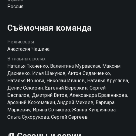
Россия
Посмотреть онлайн 1 сезон сериала Дуплет вы
можете совершенно бесплатно в хорошем HD
качестве на hophop.tv
Съёмочная команда
Режиссёры
Анастасия Чашина
В главных ролях
Наталья Ткаченко, Валентина Муравская, Максим
Дахненко, Илья Шакунов, Антон Сиданченко,
Наталья Ионова, Николай Иванов, Наталья Круглова,
Денис Секирин, Евгений Березкин, Сергей
Беспалов, Дмитрий Витов, Александра Бражникова,
Арсений Кожемякин, Андрей Михеев, Варвара
Маркевич, Ирина Сотикова, Жанна Куприянова,
Ольга Сухорукова, Сергей Сергеев
Сезоны и серии