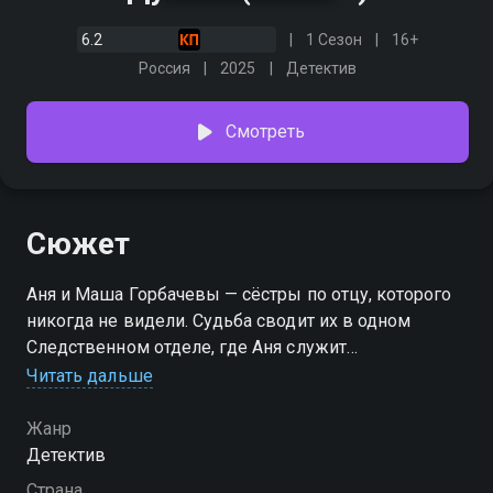
6.2
1 Сезон
16+
Россия
2025
Детектив
Смотреть
Сюжет
Аня и Маша Горбачевы — сёстры по отцу, которого
никогда не видели. Судьба сводит их в одном
Следственном отделе, где Аня служит
следователем, а Маша — оперативником. У них
Читать дальше
разные характеры и разные подходы к работе. Но
вечные противоречия и непримиримые разногласия
Жанр
станут залогом успеха этой парочки, которой
Детектив
предстоит раскрыть вместе не одно преступление.
Страна