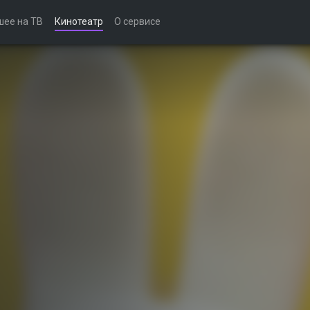
шее на ТВ
Кинотеатр
О сервисе