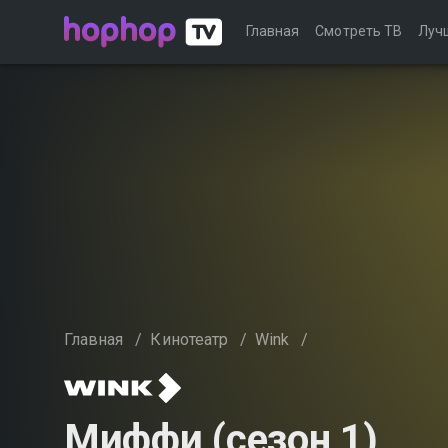
Главная
Смотреть ТВ
Луч
Главная
/
Кинотеатр
/
Wink
/
Миффи (сезон 1)