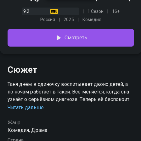
9.2
1 Сезон
16+
Россия
2025
Комедия
Смотреть
Сюжет
Таня днём в одиночку воспитывает двоих детей, а
по ночам работает в такси. Всё меняется, когда она
узнаёт о серьёзном диагнозе. Теперь её беспокоит
только одно: с кем останутся дети, если болезнь
Читать дальше
окажется сильнее? Таня не готова доверить их
ненадёжным родственникам и решает найти
Жанр
достойного мужчину, женить его на себе, чтобы в
Комедия, Драма
случае чего он позаботился о детях. Единственный
Страна