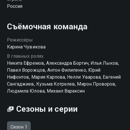
человек, с кем Таня делится своими мыслями, — это
Россия
её врач. Неожиданно план срабатывает, и в какой-то
момент претендентов становится слишком много.
Съёмочная команда
Посмотреть онлайн 1 сезон сериала Между нами
химия вы можете совершенно бесплатно в
Режиссёры
хорошем HD качестве на hophop.tv
Карина Чувикова
В главных ролях
Никита Ефремов, Александра Бортич, Илья Лыков,
Павел Ворожцов, Антон Филипенко, Юрий
Нифонтов, Мария Карпова, Нелли Уварова, Евгений
Сангаджиев, Кузьма Котрелев, Мирон Проворов,
Людмила Юлова, Михаил Вараксин
Сезоны и серии
Сезон 1