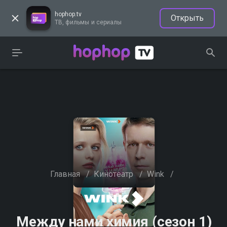
hophop.tv
Открыть
ТВ, фильмы и сериалы
Главная
/
Кинотеатр
/
Wink
/
Между нами химия (сезон 1)