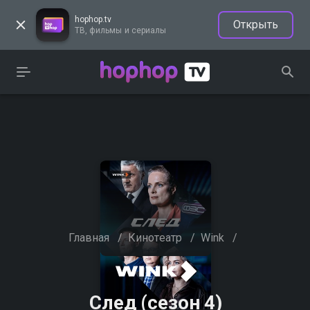
hophop.tv
Открыть
ТВ, фильмы и сериалы
Главная
/
Кинотеатр
/
Wink
/
След (сезон 4)