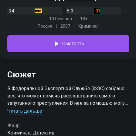
3.4
5.0
10 Сезонов
18+
Россия
2007
Криминал
Смотреть
Сюжет
В Федеральной Экспертной Службе (ФЭС) собрано
все, что может помочь расследованию самого
запутанного преступления. В нее за помощью могут
обратиться не только высокие чины прокуратуры,
Читать дальше
но и простой оперативник, экспериментальная
лаборатория оборудована по последнему слову
Жанр
техники, и каждый из ее работников - уникальный
Криминал, Детектив