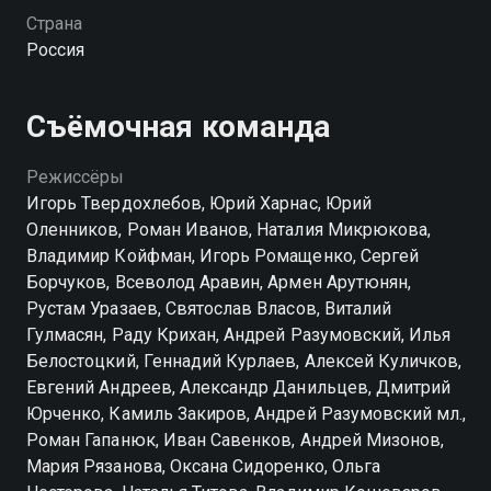
специалист в своей области. Их задача помогать и
Страна
направлять следствие, изучая улики, находить ту
Россия
самую важную, благодаря которой удастся
определить настоящего виновника. Каждый день
они работают, чтобы ни одно преступление не
Съёмочная команда
осталось безнаказанным. В 39-минутных
минифильмах сотрудники ФЭС расследуют
Режиссёры
сложные дела, выводя виновных на чистую воду.
Игорь Твердохлебов, Юрий Харнас, Юрий
Оленников, Роман Иванов, Наталия Микрюкова,
Посмотреть онлайн 4 сезон сериала След вы
Владимир Койфман, Игорь Ромащенко, Сергей
можете совершенно бесплатно в хорошем HD
Борчуков, Всеволод Аравин, Армен Арутюнян,
качестве на hophop.tv
Рустам Уразаев, Святослав Власов, Виталий
Гулмасян, Раду Крихан, Андрей Разумовский, Илья
Белостоцкий, Геннадий Курлаев, Алексей Куличков,
Евгений Андреев, Александр Данильцев, Дмитрий
Юрченко, Камиль Закиров, Андрей Разумовский мл.,
Роман Гапанюк, Иван Савенков, Андрей Мизонов,
Мария Рязанова, Оксана Сидоренко, Ольга