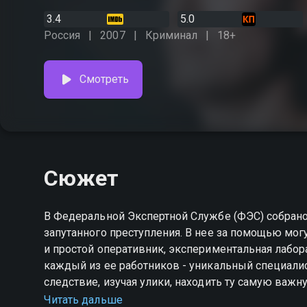
3.4
5.0
Россия
2007
Криминал
18+
Смотреть
Сюжет
В Федеральной Экспертной Службе (ФЭС) собрано
запутанного преступления. В нее за помощью мог
и простой оперативник, экспериментальная лабор
каждый из ее работников - уникальный специалист в своей области. Их з
следствие, изучая улики, находить ту самую важн
виновника. Каждый день они работают, чтобы ни 
Читать дальше