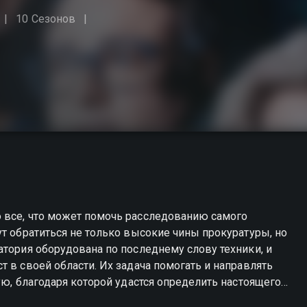
10 Сезонов
 все, что может помочь расследованию самого
ут обратиться не только высокие чины прокуратуры, но
атория оборудована по последнему слову техники, и
адача помогать и направлять
ую, благодаря которой удастся определить настоящего
одно преступление не осталось безнаказанным. В 39-