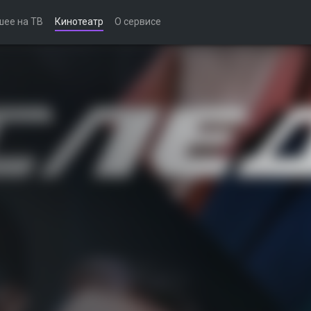
шее на ТВ
Кинотеатр
О сервисе