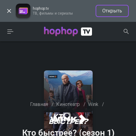
hophop.tv
Открыть
ТВ, фильмы и сериалы
Главная
/
Кинотеатр
/
Wink
/
Кто быстрее? (сезон 1)