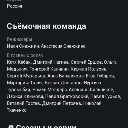
Кекчупа и сам виновник аварии, который вышел из
Россия
комы.
Посмотреть онлайн 1 сезон сериала Кто быстрее?
Съёмочная команда
вы можете совершенно бесплатно в хорошем HD
качестве на hophop.tv
Режиссёры
Иван Снежкин, Анастасия Снежкина
В главных ролях
Катя Кабак, Дмитрий Нагиев, Сергей Ершов, Ольга
Медынич, Григорий Калинин, Кирилл Полухин,
Сергей Муравьёв, Анна Банщикова, Егор Губарев,
Маргарита Галич, Бекзат Достанов, Нургиса
Турсынбай, Роман Мелдерс, Алексей Шильников,
Лариса Климова, Павел Братковский, Павел Гурьев,
Виталий Гостев, Дмитрий Петряев, Николай
Ткаченко
Сезоны и серии