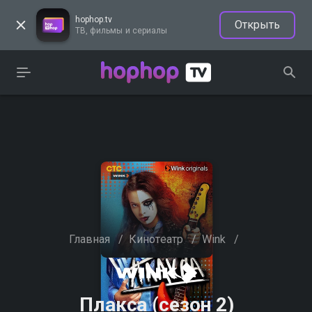
hophop.tv
Открыть
ТВ, фильмы и сериалы
Главная
/
Кинотеатр
/
Wink
/
Плакса (сезон 2)