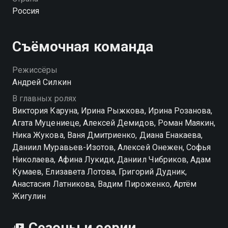
парню Крис — главной звезды и бунтарки школы. С
Россия
подачи Крис к Маше приклеилось прозвище
«Плакса». Справляться с проблемами и слезами
героине помогает только музыка и группа, которую
Съёмочная команда
она собрала вместе с другими учениками.
Режиссёры
Посмотреть онлайн 2 сезон сериала Плакса вы
Андрей Силкин
можете совершенно бесплатно в хорошем HD
В главных ролях
качестве на hophop.tv
Виктория Каруна, Ирина Рыжкова, Ирина Розанова,
Агата Муцениеце, Алексей Демидов, Роман Маякин,
Ника Жукова, Ваня Дмитриенко, Диана Енакаева,
Даниил Муравьев-Изотов, Алексей Онежен, Софья
Николаева, Афина Лукиди, Даниил Чибриков, Адам
Кумаев, Елизавета Лотова, Григорий Дудник,
Анастасия Латникова, Вадим Пироженко, Артём
Жигулин
Сезоны и серии