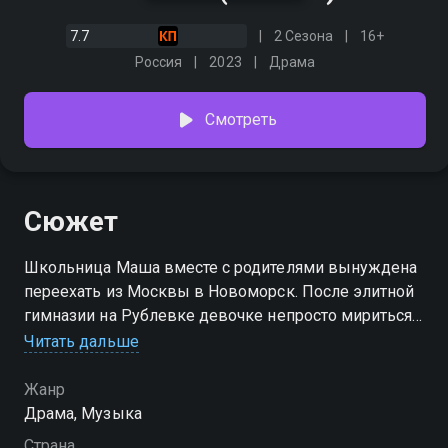
7.7
2 Сезона
16+
Россия
2023
Драма
Смотреть
Сюжет
Школьница Маша вместе с родителями вынуждена
переехать из Москвы в Новоморск. После элитной
гимназии на Рублевке девочке непросто мириться с
порядками провинциальной школы. В новой школе
Читать дальше
она становится жертвой буллинга — изощренного
психологического и физического преследования со
Жанр
стороны одноклассниц. Оно становится особенно
Драма, Музыка
жестким из-за чувств, вспыхнувших у Маши к
Страна