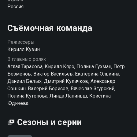
пуститься в авантюру вместе с бухгалтером-
Россия
недотепой Антоном, несправедливо обвиненным в
хищении миллионов.
Съёмочная команда
Посмотреть онлайн 1 сезон сериала Диагноз
«Везучая» вы можете совершенно бесплатно в
Режиссёры
хорошем HD качестве на hophop.tv
Кирилл Кузин
В главных ролях
Аглая Тарасова, Кирилл Кяро, Полина Гухман, Петр
Безменов, Виктор Васильев, Екатерина Олькина,
Даниил Белых, Дмитрий Куличков, Александр
Сошкин, Валерий Борисов, Вячеслав Згурский,
Полина Кутепова, Линда Лапиньш, Кристина
Юдичева
Сезоны и серии