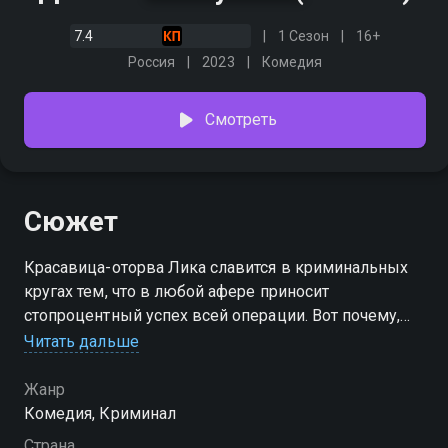
7.4
1 Сезон
16+
Россия
2023
Комедия
Смотреть
Сюжет
Красавица-оторва Лика славится в криминальных
кругах тем, что в любой афере приносит
стопроцентный успех всей операции. Вот почему,
когда кому-то нужно состряпать грязное дельце,
Читать дальше
достаточно взять Лику в долю, и она в буквальном
смысле притянет удачу. Но когда один из
Жанр
криминальных авторитетов решает сделать Лику
Комедия, Криминал
своим личным талисманом, она вынуждена
Страна