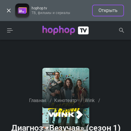
hophop.tv
Открыть
ТВ, фильмы и сериалы
Главная
/
Кинотеатр
/
Wink
/
Диагноз «Везучая» (сезон 1)