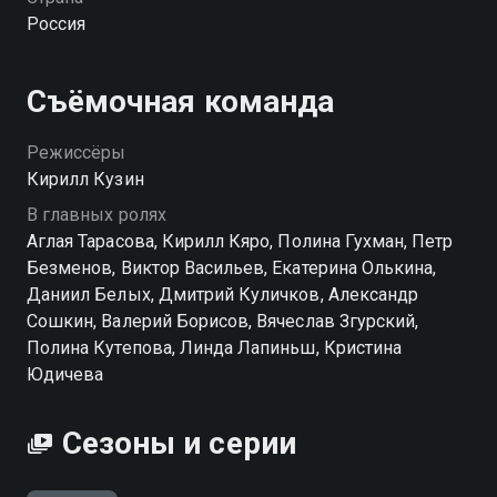
пуститься в авантюру вместе с бухгалтером-
Россия
недотепой Антоном, несправедливо обвиненным в
хищении миллионов.
Съёмочная команда
Режиссёры
Кирилл Кузин
В главных ролях
Аглая Тарасова, Кирилл Кяро, Полина Гухман, Петр
Безменов, Виктор Васильев, Екатерина Олькина,
Даниил Белых, Дмитрий Куличков, Александр
Сошкин, Валерий Борисов, Вячеслав Згурский,
Полина Кутепова, Линда Лапиньш, Кристина
Юдичева
Сезоны и серии