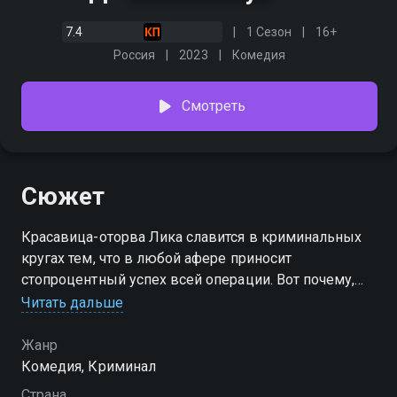
7.4
1 Сезон
16+
Россия
2023
Комедия
Смотреть
Сюжет
Красавица-оторва Лика славится в криминальных
кругах тем, что в любой афере приносит
стопроцентный успех всей операции. Вот почему,
когда кому-то нужно состряпать грязное дельце,
Читать дальше
достаточно взять Лику в долю, и она в буквальном
смысле притянет удачу. Но когда один из
Жанр
криминальных авторитетов решает сделать Лику
Комедия, Криминал
своим личным талисманом, она вынуждена
Страна