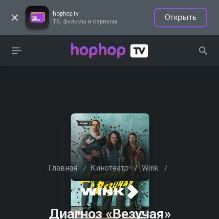
hophop.tv
Открыть
ТВ, фильмы и сериалы
Главная
/
Кинотеатр
/
Wink
/
Диагноз «Везучая»