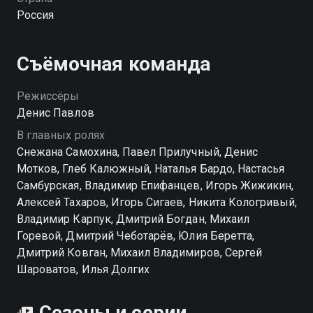
в конце концов, стало с нерушимой дружбой Макса
Россия
и Гуся?
Посмотреть онлайн 2 сезон сериала Макс и Гусь.
Съёмочная команда
Кореша вы можете совершенно бесплатно в
хорошем HD качестве на hophop.tv
Режиссёры
Денис Павлов
В главных ролях
Снежана Самохина, Павел Прилучный, Денис
Мотков, Глеб Калюжный, Наталья Бардо, Настасья
Самбурская, Владимир Епифанцев, Игорь Жижикин,
Алексей Тахаров, Игорь Сигаев, Никита Кологривый,
Владимир Карпук, Дмитрий Богдан, Михаил
Горевой, Дмитрий Чеботарёв, Юлия Беретта,
Дмитрий Ковган, Михаил Владимиров, Сергей
Шароватов, Илья Долгих
Сезоны и серии