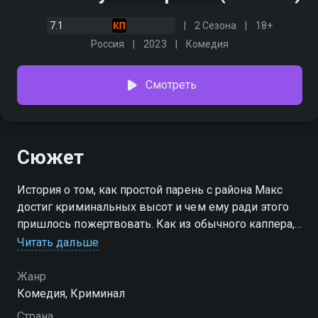
7.1
2 Сезона
18+
Россия
2023
Комедия
Смотреть
Сюжет
История о том, как простой парень с района Макс
достиг криминальных высот и чем ему ради этого
пришлось пожертвовать. Как из обычного каппера,
«работающего на дядю», Макс превратился в
Читать дальше
беспринципного подонка, который в будущем
станет контролировать наркотрафик, клубы и
Жанр
подпольный букмекерский бизнес в Пензе? Что
Комедия, Криминал
случилось с любовью Макса к Снегурке? И что же,
Страна