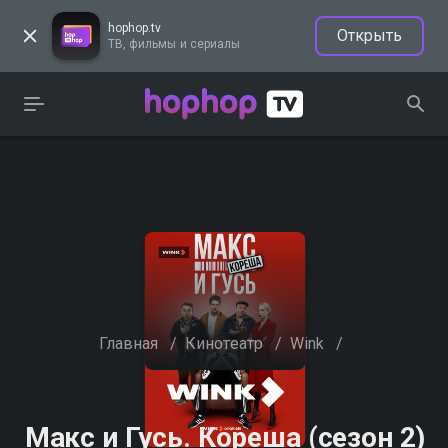
hophop.tv
Открыть
ТВ, фильмы и сериалы
Главная
/
Кинотеатр
/
Wink
/
Макс и Гусь. Кореша (сезон 2)