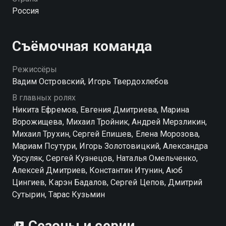
эффект: Ярости, Терпения, Власти, Радости, Силы
Россия
или Памяти. Тайный мир читателей книг Громова
поделён на Библиотеки, которые охотятся за
книгами по всей стране и готовы убивать
Съёмочная команда
конкурентов ради их силы. Вязинцеву предстоит
стать частью одной из Библиотек, раскрыть секреты
Режиссёры
собственной семьи и отправиться на поиски самой
Вадим Островский, Игорь Твердохлебов
редкой из магических книг — книги Смысла.
В главных ролях
Никита Ефремов, Евгения Дмитриева, Марина
Посмотреть онлайн 1 сезон сериала Библиотекарь
Ворожищева, Михаил Тройник, Андрей Мерзликин,
вы можете совершенно бесплатно в хорошем HD
Михаил Трухин, Сергей Епишев, Елена Морозова,
качестве на hophop.tv
Мариам Псутури, Игорь Золотовицкий, Александра
Урсуляк, Сергей Кузнецов, Наталья Омельченко,
Алексей Дмитриев, Константин Итунин, Аюб
Цингиев, Карэн Бадалов, Сергей Цепов, Дмитрий
Сутырин, Тарас Кузьмин
Сезоны и серии