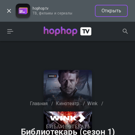
hophop.tv
Открыть
ТВ, фильмы и сериалы
Главная
/
Кинотеатр
/
Wink
/
Библиотекарь (сезон 1)