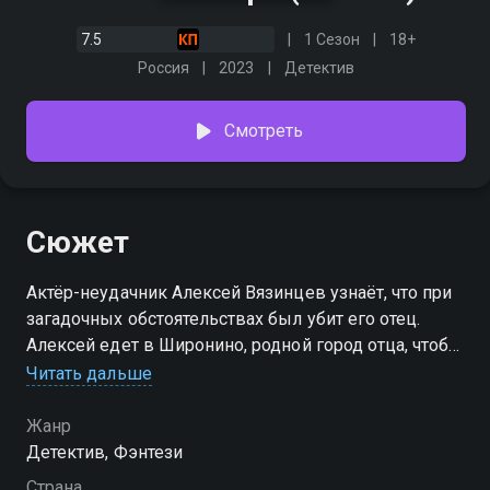
7.5
1 Сезон
18+
Россия
2023
Детектив
Смотреть
Сюжет
Актёр-неудачник Алексей Вязинцев узнаёт, что при
загадочных обстоятельствах был убит его отец.
Алексей едет в Широнино, родной город отца, чтобы
продать его квартиру, но вместо этого оказывается
Читать дальше
втянут в череду опасных событий. Местные жители
верят, что книги давно забытого советского
Жанр
писателя Громова обладают магическими
Детектив, Фэнтези
свойствами. Каждая из этих книг даёт конкретный
Страна