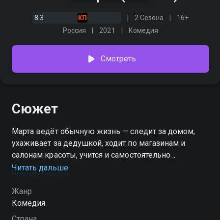
8.3
2 Сезона
16+
Россия
2021
Комедия
Смотреть
Сюжет
Марта ведёт обычную жизнь — следит за домом,
ухаживает за дедушкой, ходит по магазинам и
салонам красоты, учится и самостоятельно
справляется с различными трудностями. Всё бы
Читать дальше
ничего, только ей всего восемь лет.
Жанр
Посмотреть онлайн 2 сезон сериала Тётя Марта вы
Комедия
можете совершенно бесплатно в хорошем HD
Страна