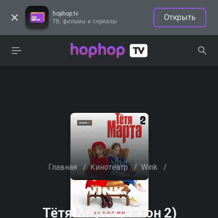
hophop.tv
Открыть
ТВ, фильмы и сериалы
Главная
/
Кинотеатр
/
Wink
/
Тётя Марта (сезон 2)