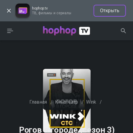
hophop.tv
Открыть
ТВ, фильмы и сериалы
Главная
/
Кинотеатр
/
Wink
/
Рогов в городе (сезон 3)