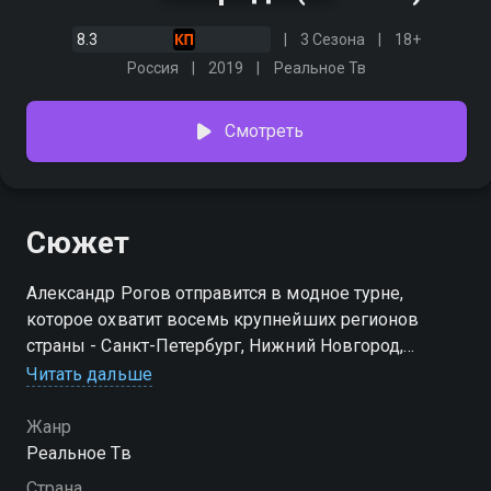
8.3
3 Сезона
18+
Россия
2019
Реальное Тв
Смотреть
Сюжет
Александр Рогов отправится в модное турне,
которое охватит восемь крупнейших регионов
страны - Санкт-Петербург, Нижний Новгород,
Ростов-на-Дону, Екатеринбург, Самару, Казань, Уфу
Читать дальше
и Сочи.На месте всего за сутки Рогов преобразит
героинь, которые отчаялись измениться. С
Жанр
помощью местных специалистов и шопинг-центров
Реальное Тв
Александр подберёт девушкам новые образы и
Страна