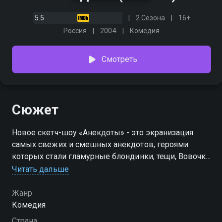
5.5
2 Сезона
16+
Россия
2004
Комедия
Смотреть
Сюжет
Новое скетч-шоу «Анекдоты» - это экранизация
самых свежих и смешных анекдотов, героями
которых стали гламурные блондинки, тещи, Вовочки
и Казановы в шкафу. В главных ролях шоу снялись
Читать дальше
всем нам хорошо известные актеры. И каждый из
них выбрал себе роль по душе. Андрей Федорцов –
Жанр
преданный семьянин, поэтому выбрал для себя
Комедия
роли мужей. Семен Стругачев выбрал анекдоты о
Страна