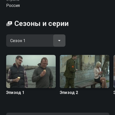
мужской дружбе. А Юрий Гальцев сыграл
Россия
начальника военкомата, который придумал
оригинальный способ отмазывать призывников от
армии.
Сезоны и серии
Посмотреть онлайн 1 сезон сериала Анекдоты вы
можете совершенно бесплатно в хорошем HD
качестве на hophop.tv
Эпизод 1
Эпизод 2