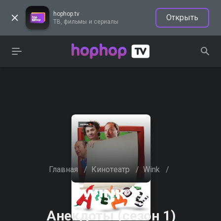
hophop.tv
Открыть
ТВ, фильмы и сериалы
Главная
/
Кинотеатр
/
Wink
/
Анекдоты (сезон 1)