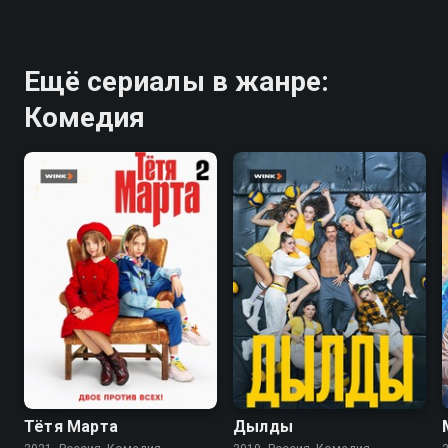
Ещё сериалы в жанре:
Комедия
8.3
7.8
Тётя Марта
Дылды