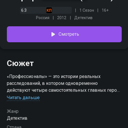
6.3
1 Сезон
16+
Россия
2012
Детектив
Смотреть
Сюжет
«Профессионалы» — это истории реальных
расследований, в котором одновременно
действуют четыре самостоятельных главных героя:
частный детектив, следователь прокуратуры,
Читать дальше
криминалист и известный адвокат Павел Астахов.
Героям предстоит раскрывать самые разные
Жанр
преступления, начиная от мелкой аферы и
Детектив
заканчивая жестоким убийством. Главное, чтобы в
Страна