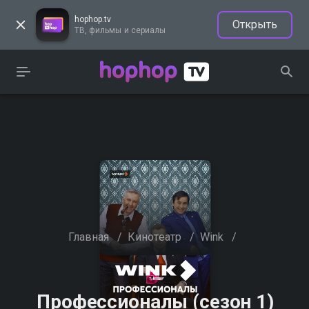
hophop.tv
Открыть
ТВ, фильмы и сериалы
Главная
/
Кинотеатр
/
Wink
/
Профессионалы (сезон 1)