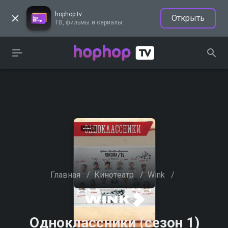
hophop.tv
Открыть
ТВ, фильмы и сериалы
Главная
/
Кинотеатр
/
Wink
/
Одноклассники (сезон 1)