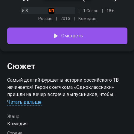
5.3
1 Сезон
18+
Россия
2013
Комедия
Смотреть
Сюжет
Самый долгий фуршет в истории российского ТВ
начинается! Герои скетчкома «Одноклассники»
пришли на вечер встречи выпускников, чтобы
похвастаться явно преувеличенными успехами на
Читать дальше
работе и в личной жизни. Но чем меньше закуски на
столе, тем больше кажется, что со школьных
Жанр
времён мало что изменилось. Вместо дневников с
Комедия
двойками они прячут зарплату от жён, вместо
Страна