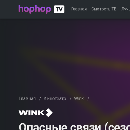
Главная
Смотреть ТВ
Луч
Главная
/
Кинотеатр
/
Wink
/
Опасные связи (сезо