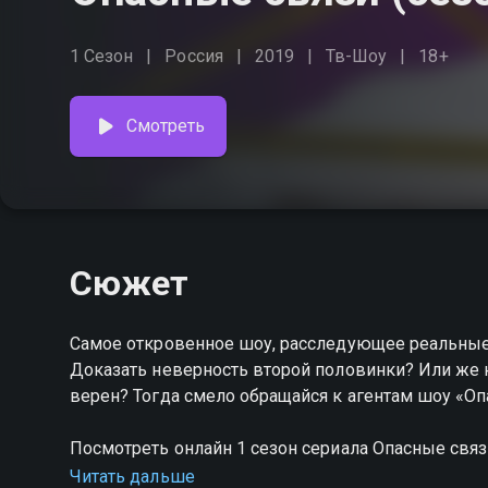
1 Сезон
Россия
2019
Тв-Шоу
18+
Смотреть
Сюжет
Самое откровенное шоу, расследующее реальные случаи измен. Хочешь р
Доказать неверность второй половинки? Или же н
верен? Тогда смело обращайся к агентам шоу «О
Посмотреть онлайн 1 сезон сериала Опасные св
качестве на hophop.tv
Читать дальше