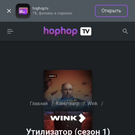
hophop.tv
Открыть
ТВ, фильмы и сериалы
Главная
/
Кинотеатр
/
Wink
/
Утилизатор (сезон 1)