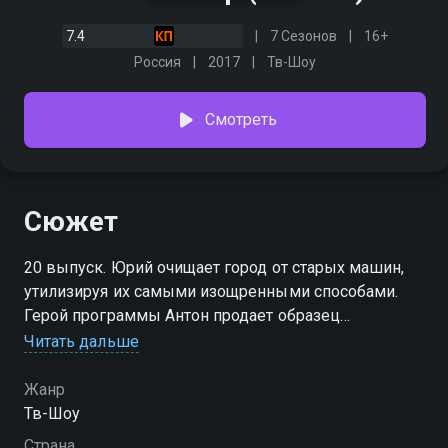
7.4
7 Сезонов
16+
Россия
2017
Тв-Шоу
Смотреть
Сюжет
20 выпуск. Юрий очищает город от старых машин,
утилизируя их самыми изощренными способами.
Герой программы Антон продает образец
советского автопрома 1987 года выпуска. Юрий
Читать дальше
считает, что 65 тысяч рублей непомерно высокая
цена для этого старого, местами гнилого и битого
Жанр
автомобиля.Ремонт или утилизация? Смотрите
Тв-Шоу
захватывающее дерби в программе «Утилизатор»,
Страна