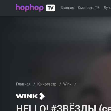
Главная
Смотреть ТВ
Луч
Главная
/
Кинотеатр
/
Wink
/
HELLO! #ЗВЁЗДЫ (се