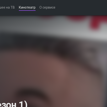
шее на ТВ
Кинотеатр
О сервисе
зон 1)