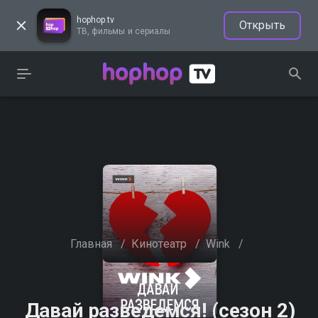
hophop.tv
Открыть
ТВ, фильмы и сериалы
Главная
/
Кинотеатр
/
Wink
/
Давай разведемся! (сезон 2)