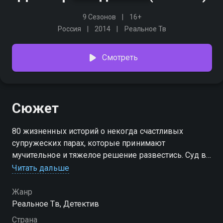
9 Сезонов
16+
Россия
2014
Реальное Тв
Смотреть
Сюжет
80 жизненных историй о некогда счастливых
супружеских парах, которые принимают
мучительное и тяжелое решение развестись. Суд в
режиме реального времени разбирает семейные
Читать дальше
дела, находит объективную правду и решает, на
чьей она стороне.
Жанр
Реальное Тв, Детектив
Посмотреть онлайн 2 сезон сериала Давай
Страна