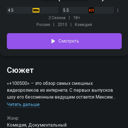
4.5
5.5
2 Сезона
18+
Россия
2010
Комедия
Смотреть
Сюжет
«+100500» – это обзор самых смешных
видеороликов из интернета. С первых выпусков
шоу его бессменным ведущим остается Максим
Голополосов и его верный спутник – леопардовый
Читать дальше
ковер. История «+100500» уникальна сама по себе.
До этого ни один проект в рунете не выходил в
Жанр
эфире телеканала, как самостоятельное шоу. Макс
Комедия, Документальный