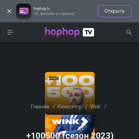
hophop.tv
Открыть
ТВ, фильмы и сериалы
Главная
/
Кинотеатр
/
Wink
/
+100500 (сезон 2023)