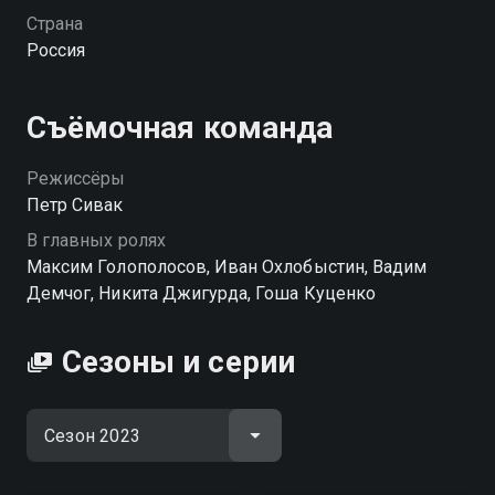
возвращается на «ЧЕ!» с новым сезоном!
Страна
Россия
Посмотреть онлайн 2023 сезон сериала +100500 вы
можете совершенно бесплатно в хорошем HD
качестве на hophop.tv
Съёмочная команда
Режиссёры
Петр Сивак
В главных ролях
Максим Голополосов, Иван Охлобыстин, Вадим
Демчог, Никита Джигурда, Гоша Куценко
Сезоны и серии