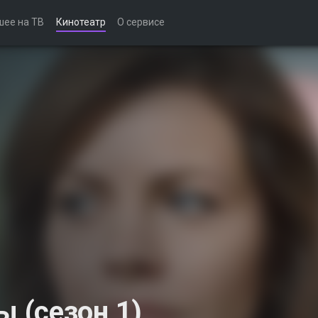
шее на ТВ
Кинотеатр
О сервисе
 (сезон 1)