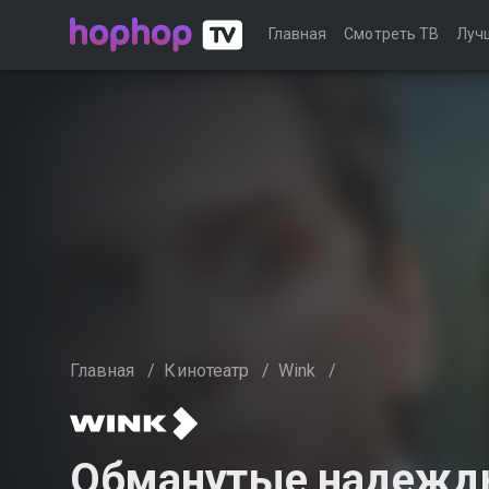
Главная
Смотреть ТВ
Луч
Главная
/
Кинотеатр
/
Wink
/
Обманутые надежды