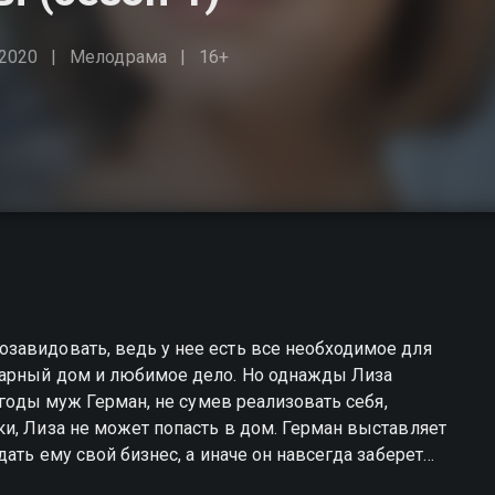
2020
Мелодрама
16+
завидовать, ведь у нее есть все необходимое для
карный дом и любимое дело. Но однажды Лиза
 годы муж Герман, не сумев реализовать себя,
и, Лиза не может попасть в дом. Герман выставляет
ать ему свой бизнес, а иначе он навсегда заберет
 предательства. Но благо, что рядом оказался тот,