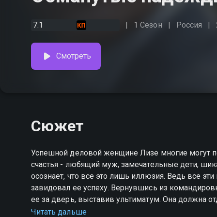
7.1
1 Сезон
Россия
Смотреть
Сюжет
Успешной деловой женщине Лизе многие могут по
счастья - любящий муж, замечательные дети, ши
осознает, что все это лишь иллюзия. Ведь все эти
завидовал ее успеху. Вернувшись из командировк
ее за дверь, выставив ультиматум. Она должна отд
детей. Весь ее мир рушится. Она не ожидала такого
Читать дальше