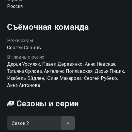
Россия
Посмотреть онлайн 2 сезон сериала Дылды вы
можете совершенно бесплатно в хорошем HD
качестве на hophop.tv
Съёмочная команда
Режиссёры
Сергей Сенцов
В главных ролях
Дарья Урсуляк, Павел Деревянко, Анна Невская,
Татьяна Орлова, Ангелина Поплавская, Дарья Пицик,
Изабель Эйдлен, Юлия Макарова, Сергей Рубеко,
Анна Антонова
Сезоны и серии