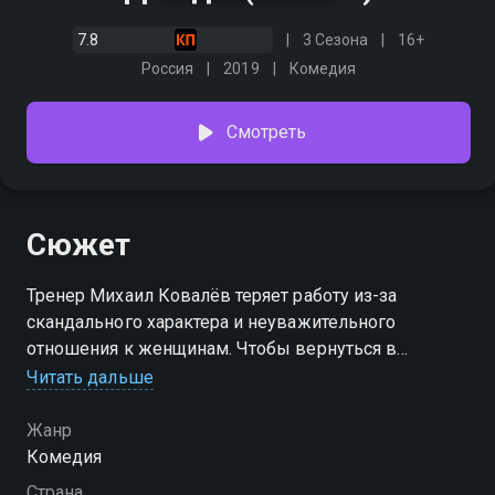
7.8
3 Сезона
16+
Россия
2019
Комедия
Смотреть
Сюжет
Тренер Михаил Ковалёв теряет работу из-за
скандального характера и неуважительного
отношения к женщинам. Чтобы вернуться в
Суперлигу, ему нужно выиграть чемпионат по
Читать дальше
волейболу с провинциальной студенческой
женской командой. Помешать ему в этом
Жанр
постараются проректор-перфекционист Ирина и
Комедия
затаившая обиду экс-девушка Наталья.
Страна