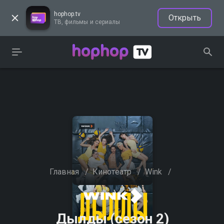
hophop.tv
Открыть
ТВ, фильмы и сериалы
Главная
/
Кинотеатр
/
Wink
/
Дылды (сезон 2)