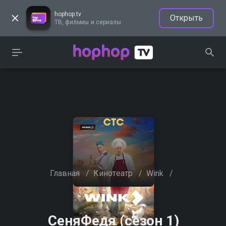
hophop.tv
Открыть
ТВ, фильмы и сериалы
Главная
/
Кинотеатр
/
Wink
/
СеняФедя (сезон 1)