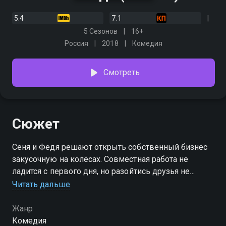
5.4
7.1
5 Сезонов
16+
Россия
2018
Комедия
Смотреть
Сюжет
Сеня и Федя решают открыть собственный бизнес 
закусочную на колёсах. Совместная работа не
ладится с первого дня, но разойтись друзья не
могут, ведь ничто так не объединяет людей, как
Читать дальше
совместный кредит. Попав в мир деловых
отношений, парни сталкиваются не только с
Жанр
проблемой поиска компромиссов, но и с крупной
Комедия