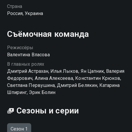
лайнеров. Теперь ее ждет год в окружении морских
Страна
пейзажей, интернациональной команды,
Россия, Украина
неубранных кают и старого знакомого — ассистента
директора круиза… Андрея Соколова. Это будет
очень-очень долгий год.
Съёмочная команда
Посмотреть онлайн 1 сезон сериала Вечный отпуск
Режиссёры
вы можете совершенно бесплатно в хорошем HD
Валентина Власова
качестве на hophop.tv
В главных ролях
Дмитрий Астрахан, Илья Лыков, Ян Цапник, Валерия
Федорович, Алина Алексеева, Константин Крюков,
Светлана Первушина, Дмитрий Белякин, Катарина
Шпиринг, Эрик Болин
Сезоны и серии
Сезон 1