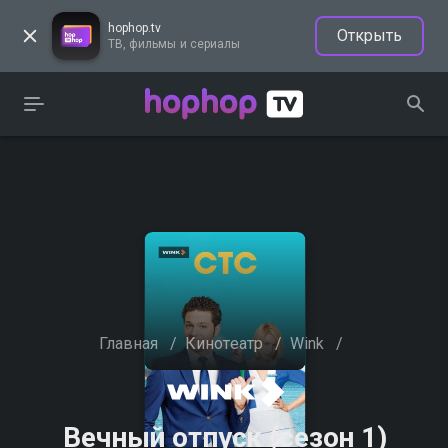
hophop.tv
Открыть
ТВ, фильмы и сериалы
Главная
/
Кинотеатр
/
Wink
/
Вечный отпуск (сезон 1)