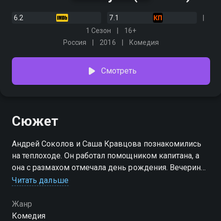
6.2
7.1
1 Сезон
16+
Россия
2016
Комедия
Смотреть
Сюжет
Андрей Соколов и Саша Кравцова познакомились
на теплоходе. Он работал помощником капитана, а
она с размахом отмечала день рождения. Вечеринка
оказалась настолько зажигательной, что корабль
Читать дальше
сгорел. Андрей потерял работу, а Сашу в
воспитательных целях папа-олигарх отправляет
Жанр
работать горничной на один из своих круизных
Комедия