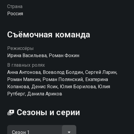
человеком Стасом, но мечтает о настоящей семье и
Страна
очень хочет иметь детей. Стас Мартынов —
Россия
заместитель генерального директора в этой же
компании. Вот уже год, как Стас обещает «через
месяц» поговорить с женой, и Варя ждет. Внезапно
Съёмочная команда
из армии возвращается родной брат Вари, Дмитрий
Некрасов и вносит свои коррективы в
Режиссёры
повседневную жизнь Вари и ее взаимоотношения
Ирина Васильева, Роман Фокин
со Стасом.
В главных ролях
Анна Антонова, Всеволод Болдин, Сергей Ларин,
Посмотреть онлайн 1 сезон сериала Игрушки вы
Роман Маякин, Роман Полянский, Екатерина
можете совершенно бесплатно в хорошем HD
Копанова, Денис Ясик, Юлия Борилова, Юлия
качестве на hophop.tv
Рутберг, Данила Ариков
Сезоны и серии