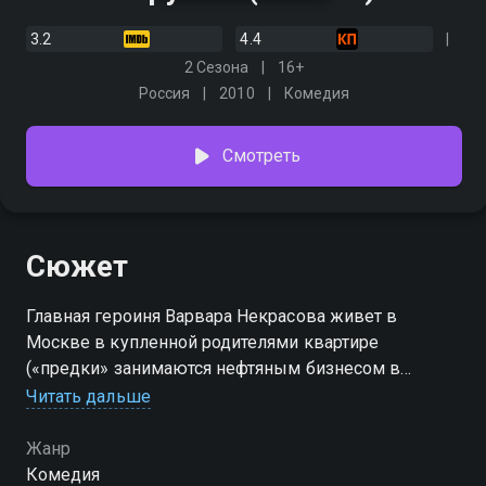
3.2
4.4
2 Сезона
16+
Россия
2010
Комедия
Смотреть
Сюжет
Главная героиня Варвара Некрасова живет в
Москве в купленной родителями квартире
(«предки» занимаются нефтяным бизнесом в
Сургуте и в состоянии приобрести недвижимость в
Читать дальше
столице). Варя руководит отделом спецпроектов в
компании «Мир веселых детей», которая занимается
Жанр
производством игрушек. Встречается с женатым
Комедия