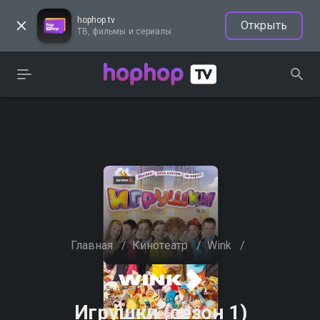
hophop.tv
Открыть
ТВ, фильмы и сериалы
Главная
/
Кинотеатр
/
Wink
/
Игрушки (сезон 1)