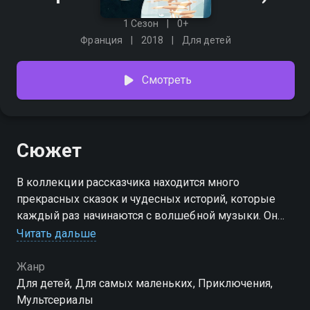
1 Сезон
0+
Франция
2018
Для детей
Смотреть
Сюжет
В коллекции рассказчика находится много
прекрасных сказок и чудесных историй, которые
каждый раз начинаются с волшебной музыки. Он
отправляет зрителей в очередное путешествие с
Читать дальше
необычными персонажами со своего мира, знакомя
детей с культурами других народов.
Жанр
Для детей, Для самых маленьких, Приключения,
Посмотреть онлайн 1 сезон сериала Время историй
Мультсериалы