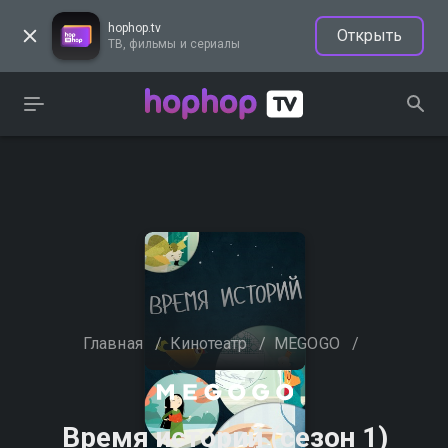
hophop.tv
Открыть
ТВ, фильмы и сериалы
Главная
/
Кинотеатр
/
MEGOGO
/
Время историй (сезон 1)