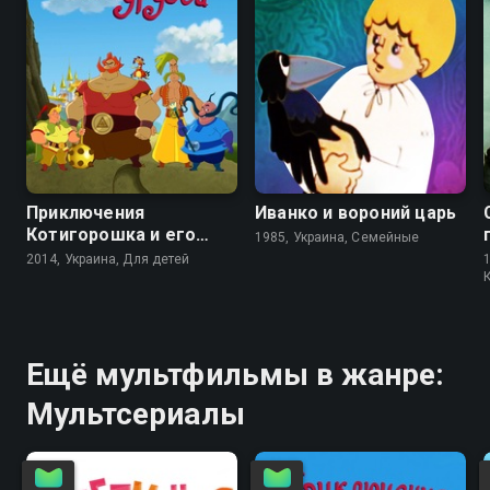
6.3
6.6
Приключения
Иванко и вороний царь
Котигорошка и его
1985, Украина, Семейные
друзей
2014, Украина, Для детей
Ещё мультфильмы в жанре:
Мультсериалы