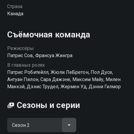
прошлым.
Страна
Канада
Посмотреть онлайн 2 сезон сериала Виктор Лессар
вы можете совершенно бесплатно в хорошем HD
качестве на hophop.tv
Съёмочная команда
Режиссёры
Патрис Сов, Франсуа Жингра
В главных ролях
Патрис Робитейлл, Жюли ЛеБретон, Пол Дусе,
Антуан Пилон, Сара Дажэне, Максим Майу, Милен
Маккэй, Дэнис Трудел, Жермен Уд, Дэнни Гилмор
Сезоны и серии