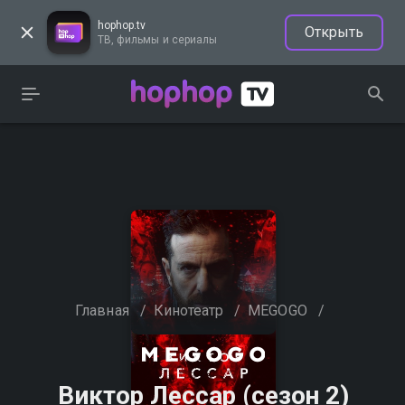
hophop.tv
Открыть
ТВ, фильмы и сериалы
Главная
/
Кинотеатр
/
MEGOGO
/
Виктор Лессар (сезон 2)