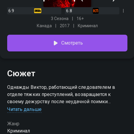
6.9
6.8
3 Сезона
16+
Канада
2017
Криминал
Смотреть
Сюжет
Однажды Виктор, работающий следователем в
отделе тяжких преступлений, возвращается к
своему дежурству после неудачной поимки
преступника. Вскоре он исправляет свои ошибки, а
Читать дальше
его личная жизнь налаживается. Правда, когда он
берется за расследование ритуальных убийств,
Жанр
герой непроизвольно сталкивается со своим
Криминал