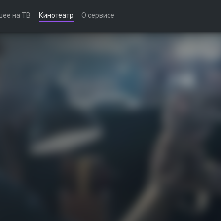
шее на ТВ
Кинотеатр
О сервисе