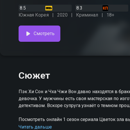
8.5
8.3
Южная Корея
2020
Криминал
18+
Смотреть
Сюжет
Пэк Хи Сон и Чха Чжи Вон давно находятся в брак
девочка. У мужчины есть своя мастерская по изг
детективом. Вскоре супруга узнаёт о темном про
Посмотреть онлайн 1 сезон сериала Цветок зла 
качестве на hophop.tv
Читать дальше