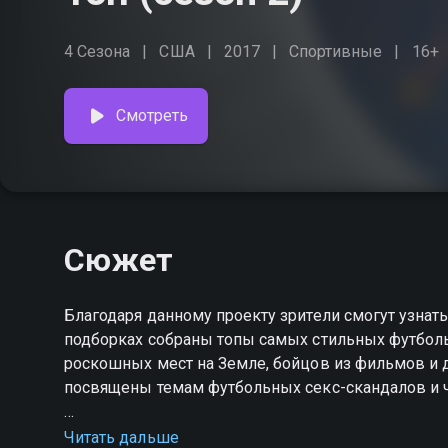
4 Сезона
США
2017
Спортивные
16+
Смотреть
Сюжет
Благодаря данному проекту зрители смогут узнат
подборках собраны топы самых стильных футболь
роскошных мест на Земле, бойцов из фильмов и 
посвящены темам футбольных секс-скандалов и 
Посмотреть онлайн 2 сезон сериала Топ вы може
Читать дальше