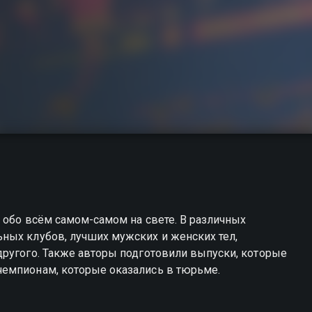
ь обо всём самом-самом на свете. В различных
ных клубов, лучших мужских и женских тел,
другого. Также авторы подготовили выпуски, которые
чемпионам, которые оказались в тюрьме.
те совершенно бесплатно в хорошем HD качестве на