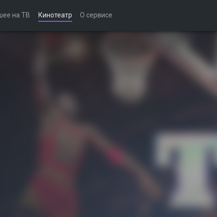
шее на ТВ
Кинотеатр
О сервисе