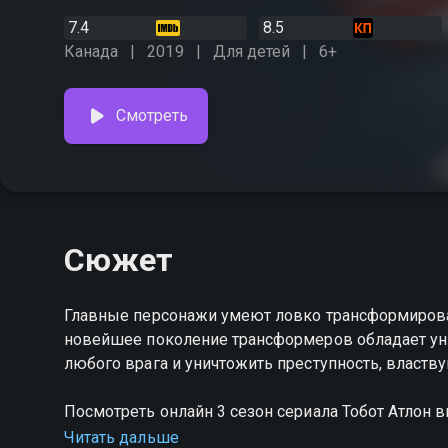
7.4
8.5
Канада
2019
Для детей
6+
Смотреть
Сюжет
Главные персонажи умеют ловко трансформироват
новейшее поколение трансформеров обладает ун
любого врага и уничтожить преступность, властв
Посмотреть онлайн 3 сезон сериала Тобот Атлон
качестве на hophop.tv
Читать дальше