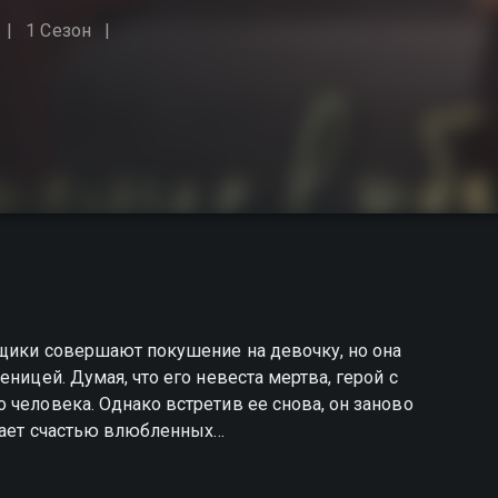
1 Сезон
рщики совершают покушение на девочку, но она
ницей. Думая, что его невеста мертва, герой с
 человека. Однако встретив ее снова, он заново
ожает счастью влюбленных…
ъятиях Луны вы можете совершенно бесплатно в