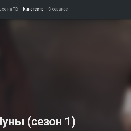
шее на ТВ
Кинотеатр
О сервисе
уны (сезон 1)