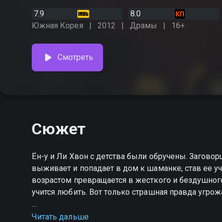
7.9
8.0
Южная Корея
2012
Драмы
16+
Смотреть
Сюжет
Ён-у и Ли Хвон с детства были обручены. Загово
выживает и попадает в дом к шаманке, став ее уче
возрастом превращается в жесткого и бездушного
учится любить. Вот только страшная правда угр
Посмотреть онлайн 1 сезон сериала Солнце в об
Читать дальше