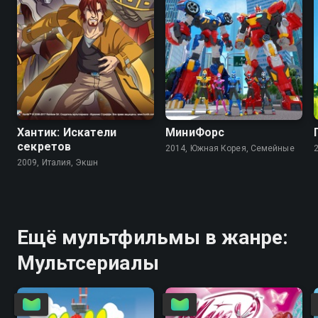
7.3
8.2
7.9
3.7
Хантик: Искатели
МиниФорс
секретов
2014, Южная Корея, Семейные
2009, Италия, Экшн
Ещё мультфильмы в жанре:
Мультсериалы