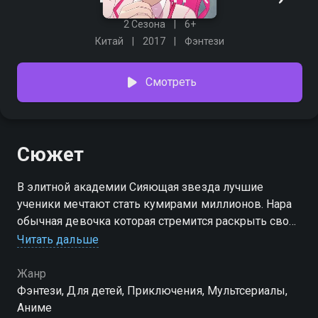
2 Сезона
6+
Китай
2017
Фэнтези
Смотреть
Сюжет
В элитной академии Сияющая звезда лучшие
ученики мечтают стать кумирами миллионов. Нара
обычная девочка которая стремится раскрыть свой
талант. Она объединяется с подругами, чтобы
Читать дальше
создать уникальную музыкальную группу. На пути к
успеху героинь ждут серьезные репетиции и
Жанр
непростые испытания на прочность. Это
Фэнтези, Для детей, Приключения, Мультсериалы,
вдохновляющая история о том как важно верить в
Аниме