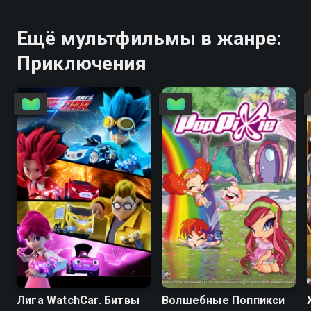
Ещё мультфильмы в жанре:
Приключения
8.4
7.4
3.3
5.6
Лига WatchCar. Битвы
Волшебные Поппикси