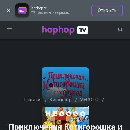
hophop.tv
Открыть
ТВ, фильмы и сериалы
Главная
/
Кинотеатр
/
MEGOGO
/
Приключения Котигорошка и