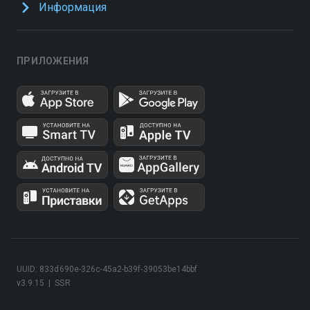
Информация
ПРИЛОЖЕНИЯ
UUID: 833d690e-326c-45a2-b39f-39053be14bbf
v3.9.15
|
SSR