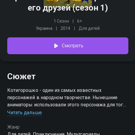
его друзей (сезон 1)
1 Сезон
6+
Украина
2014
Для детей
Смотреть
Сюжет
Котигорошко - один из самых известных
персонажей в народном творчестве. Нынешние
аниматоры использовали этого персонажа для того,
чтобы в игровой и увлекательной форме донести до
Читать дальше
маленьких детей основные понятия о добре и зле.
Жанр
Посмотреть онлайн 1 сезон сериала Приключения
Для детей, Приключения, Мультсериалы