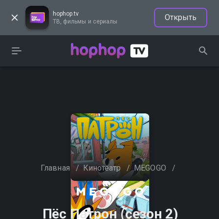
hophop.tv
Открыть
ТВ, фильмы и сериалы
Главная
/
Кинотеатр
/
MEGOGO
/
Пёс Патрон (сезон 2)