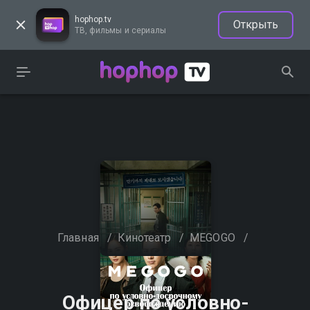
hophop.tv
Открыть
ТВ, фильмы и сериалы
Главная
/
Кинотеатр
/
MEGOGO
/
Офицер по условно-