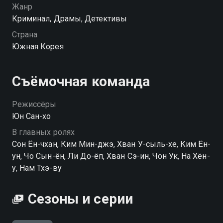
помогает людям, несправедливо получившим
Жанр
тюремный срок.
Криминал, Драмы, Детективы
Страна
Посмотреть онлайн 1 сезон сериала Офицер по
Южная Корея
условно-досрочному освобождению вы можете
совершенно бесплатно в хорошем HD качестве на
hophop.tv
Съёмочная команда
Режиссёры
Юн Сан-хо
В главных ролях
Сон Ён-чхан, Ким Мин-джэ, Хван У-сыль-хе, Ким Ён-
ун, Чо Сын-ён, Ли До-ёп, Хван Сэ-ин, Чон Ук, На Хён-
у, Нам Тхэ-ву
Сезоны и серии