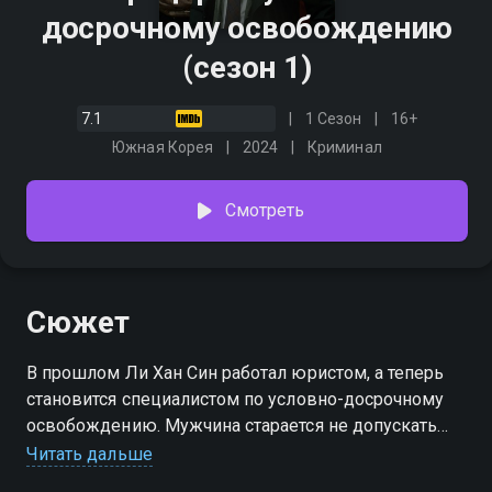
досрочному освобождению
(сезон 1)
7.1
1 Сезон
16+
Южная Корея
2024
Криминал
Смотреть
Сюжет
В прошлом Ли Хан Син работал юристом, а теперь
становится специалистом по условно-досрочному
освобождению. Мужчина старается не допускать
случаи, когда заключенные используют эту систему
Читать дальше
с помощью связей, денег или обмана. Правда, он