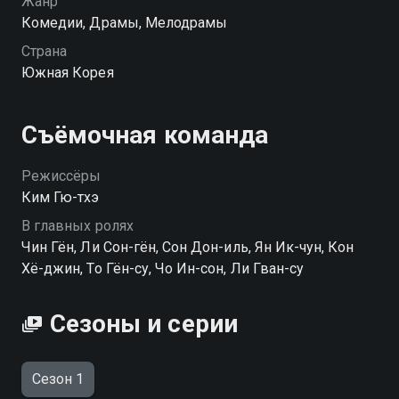
Жанр
понравился, но героиня заинтересовала его.
Комедии, Драмы, Мелодрамы
Страна
Посмотреть онлайн 1 сезон сериала Ничего
Южная Корея
страшного, это любовь вы можете совершенно
бесплатно в хорошем HD качестве на hophop.tv
Съёмочная команда
Режиссёры
Ким Гю-тхэ
В главных ролях
Чин Гён, Ли Сон-гён, Сон Дон-иль, Ян Ик-чун, Кон
Хё-джин, То Гён-су, Чо Ин-сон, Ли Гван-су
Сезоны и серии
Сезон 1