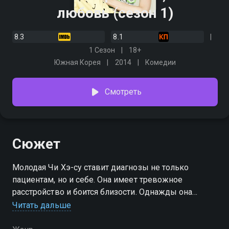
любовь (сезон 1)
8.3
8.1
1 Сезон
18+
Южная Корея
2014
Комедии
Смотреть
Сюжет
Молодая Чи Хэ-су ставит диагнозы не только
пациентам, но и себе. Она имеет тревожное
расстройство и боится близости. Однажды она
участвует в шоу на телевидении с радиоведущим
Читать дальше
Чан Джэ-елем, страдающим от обсессивно-
компульсивного расстройства. Мужчина ей не