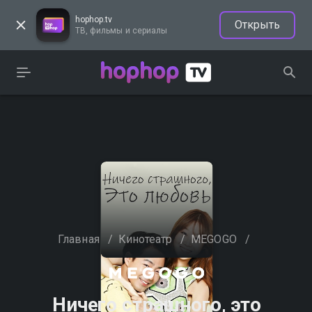
hophop.tv
Открыть
ТВ, фильмы и сериалы
Главная
/
Кинотеатр
/
MEGOGO
/
Ничего страшного, это